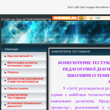
Этот сайт был создан бесплатно 
© Сайт про Урок @""ІНФОРМАТИКА""@
Навигация
КОМП'ЮТЕРНЕ ТЕСТУВАННЯ
Наш контактний <
>
КОМП'ЮТЕРНЕ ТЕСТУВ
Фактографія розвитку
вітчизняної науки
ПЕДАГОГІЧНОЇ ДІАГ
Опросы
ШКОЛЯРІВ ІЗ ТЕМИ
ЕКОЛОГІЧНЕ ВИХОВАННЯ
А
УЧНІВ ПОЧАТКОВОЇ Ш
У статті розглядається р
Список ссылок
одним з найбільш технологічн
КОМП'ЮТЕРНЕ
ТЕСТУВАННЯ
навчальних досягнень. Пред
Активізація пізнавальної
діяльності
процесор», реалізований у с