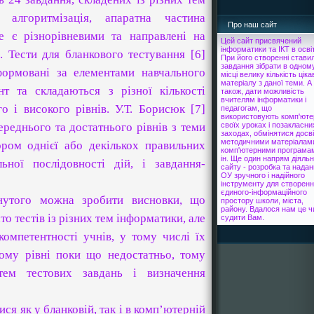
 алгоритмізація, апаратна частина
Про наш сайт
е є різнорівневими та направлені на
Цей сайт присвячений
інформатики та ІКТ в освіт
. Тести для бланкового тестування [6]
При його створенні стави
завдання зібрати в одном
формовані за елементами навчального
місці велику кількість ціка
матеріалу з даної теми. А
нт та складаються з різної кількості
також, дати можливість
вчителям інформатики і
о і високого рівнів. У.Т. Борисюк [7]
педагогам, що
використовують комп'юте
ереднього та достатнього рівнів з теми
своїх уроках і позакласни
заходах, обмінятися досв
методичними матеріалам
ром однієї або декількох правильних
комп'ютерними програма
ін. Ще один напрям діяльн
льної послідовності дій, і завдання-
сайту - розробка та нада
ОУ зручного і надійного
інструменту для створен
єдиного-інформаційного
нутого можна зробити висновки, що
простору школи, міста,
району. Вдалося нам це чи
о тестів із різних тем інформатики, але
судити Вам.
компетентності учнів, у тому числі їх
кому рівні поки що недостатньо, тому
тем тестових завдань і визначення
ся як у бланковій, так і в комп’ютерній