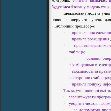
контролю.
Учитель визначає, 
будує ідеалізовану модель учня.
Ідеалізована модель учня
повинен оперувати учень для
«Табличний процесор»:
·
призначення електро
·
правила розміщення 
·
правила завантажен
таблиць;
·
основні опе
розміщеними в
елект
·
можливості та прави
електронних таблицях
·
правила пошуку інфор
Також учні повинні вміти
·
завантажувати програ
·
уводити числові, форму
·
за допомогою прог