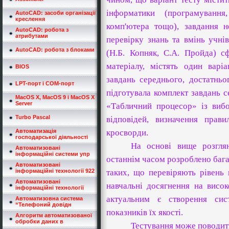
інформатики (програмування,
AutoCAD: засоби організації
креслення
комп'ютера тощо), завдання н
AutoCAD: робота з
атрибутами
перевірку знань та вмінь учнів
AutoCAD: робота з блоками
(Н.Б. Копняк, С.А. Пройда) с
матеріалу, містять один варіа
BIOS
завдань середнього, достатньог
LPT-порт і СOM-порт
підготувала комплект завдань с
MacOS Х, MacOS 9 і MacOS X
Server
«Табличний процесор» із вибо
Turbo Pascal
відповідей, визначення прави
Автоматизація
кросворди.
господарської діяльності
На основі вище розгля
Автоматизовані
інформаційні системи упр
останнім часом розроблено багат
Автоматизовані
інформаційні технології 922
таких, що перевіряють рівень 
Автоматизовані
навчальні досягнення на висо
інформаційні технології
актуальним є створення сис
Автоматизовна система
“Телефоний довідн
показників їх якості.
Алгоритм автоматизованої
обробки даних в
Тестування може поводити