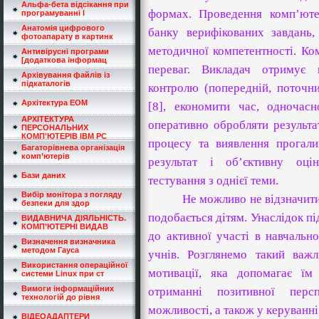
Альфа-бета відсікання при
формах. Проведення комп’юте
програмуванні l
Анатомія цифрового
банку верифікованих завдань,
фотоапарату в картинк
методичної компетентності. Ко
Антивірусні програми
[додаткова інформац
переваг. Викладач отримує 
Архівування файлів із
підкаталогів
контролю (попередній, поточни
Архітектура ЕОМ
[
8
], економити час, одночас
АРХІТЕКТУРА
оперативно обробляти результа
ПЕРСОНАЛЬНИХ
КОМП'ЮТЕРІВ IBM PC
процесу та виявлення прогал
Багаторівнева організація
комп’ютерів
результат і об’єктивну оці
Бази даних
тестування з однієї теми.
Вибір монітора з погляду
Не можливо не відзначити
безпеки для здор
подобається дітям. Унаслідок пі
ВИДАВНИЧА ДІЯЛЬНІСТЬ.
КОМП’ЮТЕРНІ ВИДАВ
до активної участі в навчально
Визначення визначника
методом Гауса
учнів. Розглянемо такий важ
Використання операційної
мотивації, яка допомагає їм
системи Linux при ст
Вимоги інформаційних
отриманні позитивної перс
технологій до рівня
можливості, а також у керуванн
ВІДЕОАДАПТЕРИ