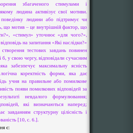
рення збагаченого стимулами і
якому людина активізує свої мотиви.
 поведінку людини або підтримує чи
ь, що мотив – це внутрішній фактор, що
ти?», «стимул» уточнює «для чого?»,
і відповідь на запитання «Які наслідки?»
 створення тестових завдань повинен
і б, у свою чергу, відповідали сучасним
 яка забезпечує максимальну ясність
 логічна коректність форми, яка дає
відь учня на правильне або помилкове
вість появи помилкових відповідей за
зультаті невдалого формулювання;
дповідей, які визначаються наперед;
ає завданням структурну цілісність і
ність [10, с. 6.].
я є: