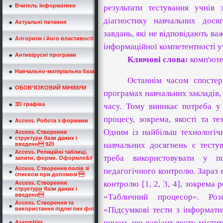
Вчитель Інформатики
результати тестування учнів
діагностику навчальних дося
Актуальні питання
завдань, які не відповідають ва
Алгоритм і його властивості
інформаційної компетентності у
Антивірусні програми
Ключові слова:
комп'ютер
Навчально-матеріальна база
Останнім часом спостер
ОБОВ'ЯЗКОВИЙ МІНІМУМ
програмах навчальних закладів,
3D графіка
часу. Тому виникає потреба у
процесу, зокрема, якості та те
Access. Робота з формами
Одним із найбільш технологіч
Access. Створення
структури бази даних i
навчальних досягнень є тесту
введенн 920
Access. Реляційні таблиці,
треба використовувати у п
запити, форми. Оформле&#
Access. Створення полів зі
педагогічного контролю. Зараз є
списком при допомозі 
контролю [
1
,
2
,
3
,
4
], зокрема 
Access. Створення
структури бази даних i
введенн
«Табличний процесор». Роз
Access. Створення та
«Підсумкові тести з інформати
використання підлеглих фоl
чином, що варіант тесту містит
Assembler