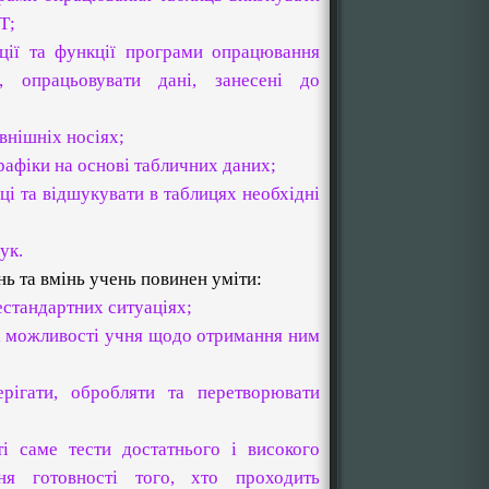
Т;
ції та функції програми опрацювання
ь, опрацьовувати дані, занесені до
овнішніх носіях;
рафіки на основі табличних даних;
ці та відшукувати в таблицях необхідні
ук.
нь та вмінь учень повинен уміти:
естандартних ситуаціях;
і можливості учня щодо отримання ним
ерігати, обробляти та перетворювати
ті саме тести достатнього і високого
ня готовності того, хто проходить