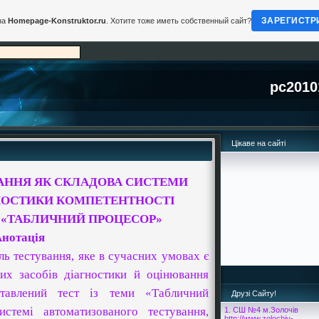
ЗАРЕГИСТР
на
Homepage-Konstruktor.ru
. Хотите тоже иметь собственный сайт?
pc2010
Цікаве на сайті
АННЯ ЯК СКЛАДОВА СИСТЕМИ
НОСТИКИ КОМПЕТЕНТНОСТІ
 «ТАБЛИЧНИЙ ПРОЦЕСОР»
нотація
оль тестування, яке в сучасних умовах є
их засобів діагностики й оцінювання
ставлений тест із теми «Табличний
Друзі Сайту!
истемі автоматизованого тестування,
1. СШ №4 м.Золочів
http://www.zolochiv-