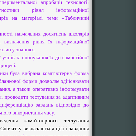
периментальної апробації технології
гностики рівня інформаційної
лярів на матеріалі теми «Табличний
дності навчальних досягнень школярів
 визначення рівня їх інформаційної
галин у знаннях.
 учнів та спонукання їх до самостійної
процесі.
тики була вибрана комп’ютерна форма
 бланкової форми дозволяє здійснювати
ання, а також оперативно інформувати
и, проводити тестування за адаптивним
диференціацію завдань відповідно до
ьного використання часу.
едення комп'ютерного тестування
 Спочатку визначаються цілі і завдання