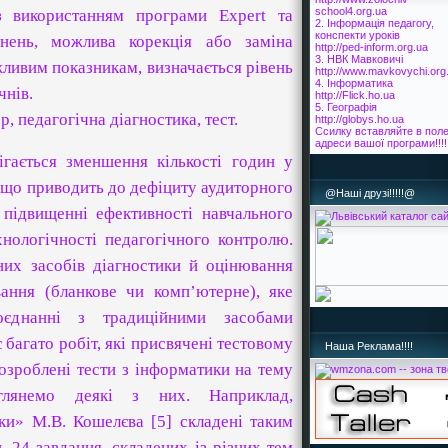
school4.org.ua
 з використанням програми
Expert
та
2. Інформація педагогу,
конспекти уроків
гнень, можлива корекція або заміна
http://ped-inform.org.ua
3. НВК Мавковичі
жливим показникам, визначається рівень
http://www.mavkovychi.org
4. Інформатика
чнів.
http://Flick.ho.ua
5. Географія
, педагогічна діагностика, тест.
http://globys.ho.ua
Ссилку вставляйте в пол
адреси вашої програми!!!!
ігається зменшення кількості годин у
 що приводить до дефіциту аудиторного
@Наші друзі!!!!!@
 підвищенні ефективності навчального
хнологічності педагогічного контролю.
них засобів діагностики й оцінювання
вання (бланкове чи комп’ютерне), яке
оєднанні з традиційними засобами
 багато робіт, які присвячені тестовому
Наша Реклама!!!!
розроблені тести з інформатики на тему
глянемо деякі з них. Наприклад,
ки» М.В. Кошелєва [5] складені таким
ь 24 завдання, складених із різних тем