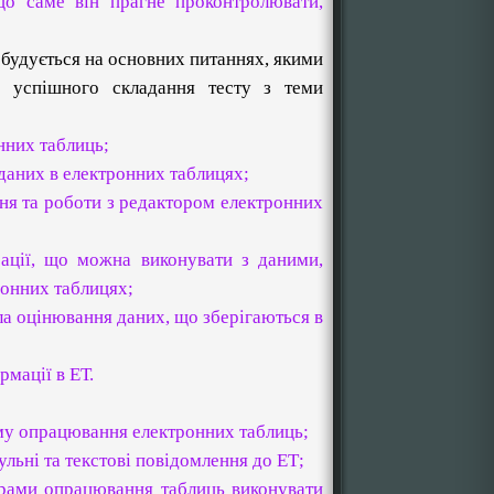
що саме він прагне проконтролювати,
 будується на основних питаннях, якими
 успішного складання тесту з теми
нних таблиць;
даних в електронних таблицях;
ня та роботи з редактором електронних
рації, що можна виконувати з даними,
ронних таблицях;
ла оцінювання даних, що зберігаються в
;
мації в ЕТ.
:
му опрацювання електронних таблиць;
льні та текстові повідомлення до ЕТ;
рами опрацювання таблиць виконувати