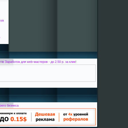
.ua
е
Заработок для web-мастеров - до 2.50 р. за клик!