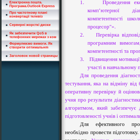
1.
Проведення екс
Електронна пошта.
Програма.Outlook Express
комп’ютерної діа
Про частотному плані
конвертації телевіз
компетентності шко
Серверні жорсткі диски
процесор"».
Як забезпечити QoS в
2.
Перевірка відпові
телефонних мережах з ком
програмним вимогам,
Формулюємо вимоги. Як
створити оптимальнm
компетентності та про
Заголовок новой страницы
3.
Підвищення мотивації
участі в навчальному 
Для проведення діагнос
тестування, яка на відміну від
оперативну перевірку й оцінюв
учня про результати діагностик
алгоритмом, який забезпечує 
підготовленості учнів і оптимал
Для ефективного пров
необхідно провести підготовку.