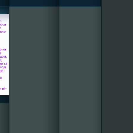
і.
лося
у
вого
р на
х
ідом,
и,
ми та
ості
ння
ня
 ні -