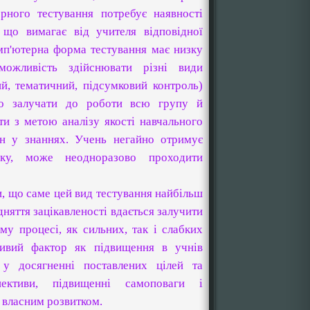
рного тестування потребує наявності
 що вимагає від учителя відповідної
мп'ютерна форма тестування має низку
можливість здійснювати різні види
й, тематичний, підсумковий контроль)
но залучати до роботи всю групу й
ти з метою аналізу якості навчального
ин у знаннях. Учень негайно отримує
нку, може неодноразово проходити
, що саме цей вид тестування найбільш
дняття зацікавленості вдається залучити
му процесі, як сильних, так і слабких
ливий фактор як підвищення в учнів
 у досягненні поставлених цілей та
пективи, підвищенні самоповаги і
і власним розвитком.