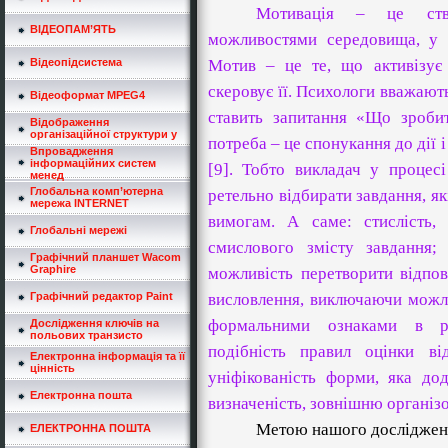
Мотивація
–
це ство
ВІДЕОПАМ’ЯТЬ
можливостями середовища, у 
Відеопідсистема
Мотив – це те, що активізує
скеровує її. Психологи вважают
Відеоформат MPEG4
ставить запитання «Що зроби
Відображення
організаційної структури у
потреба – це спонукання до дії 
Впровадження
інформаційних систем
[9]
. Тобто викладач у процесі
менед
Глобальна комп’ютерна
ретельно відбирати завдання, як
мережа INTERNET
вимогам. А саме: стислість,
Глобальні мережі
смислового змісту завдання;
Графічний планшет Wacom
Graphire
можливість перетворити відпо
Графічний редактор Paint
висловлення, виключаючи можли
формальними ознаками в ре
Дослідження ключів на
польових транзисто
подібність правил оцінки ві
Електронна інформація та її
цінність
уніфікованість форми, яка дод
Електронна пошта
визначеність, зовнішню організова
Метою нашого дослідженн
ЕЛЕКТРОННА ПОШТА