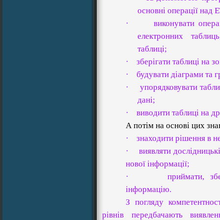
основні операції над Е
·
виконувати опера
електронних таблиц
таблиці;
·
зберігати таблиці на з
·
будувати діаграми та г
·
упорядковувати табли
дані;
·
виводити таблиці на др
А потім на основі цих зна
·
знаходити рішення в н
·
виявляти дослідницьк
нової інформації;
·
приймати, зб
інформацію.
З погляду компетентнос
рівнів передбачають виявлен